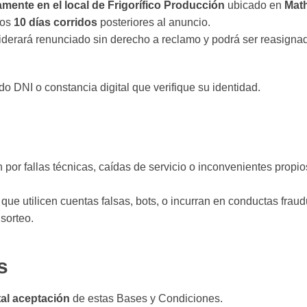
mente en el local de Frigorífico Producción
ubicado en
Mat
los
10 días corridos
posteriores al anuncio.
iderará renunciado sin derecho a reclamo y podrá ser reasigna
o DNI o constancia digital que verifique su identidad.
or fallas técnicas, caídas de servicio o inconvenientes propio
 que utilicen cuentas falsas, bots, o incurran en conductas fraud
 sorteo.
s
tal aceptación
de estas Bases y Condiciones.