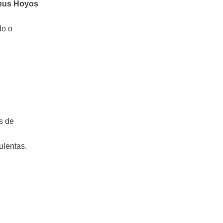
hus Hoyos
do o
s de
ulentas.