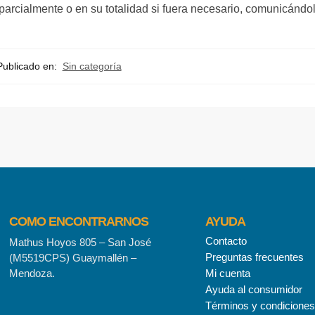
arcialmente o en su totalidad si fuera necesario, comunicándol
Publicado en:
Sin categoría
COMO ENCONTRARNOS
AYUDA
Contacto
Mathus Hoyos 805 – San José
Preguntas frecuentes
(M5519CPS) Guaymallén –
Mendoza.
Mi cuenta
Ayuda al consumidor
Términos y condiciones