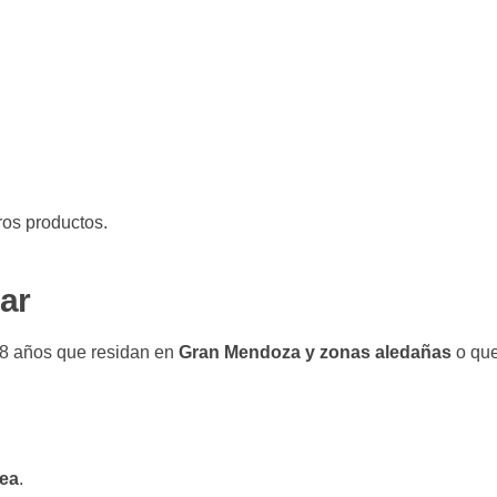
ros productos.
par
18 años que residan en
Gran Mendoza y zonas aledañas
o qu
ea
.