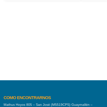
COMO ENCONTRARNOS
Mathus Hoyos 805 – San José (M5519CPS) Guaymallén –