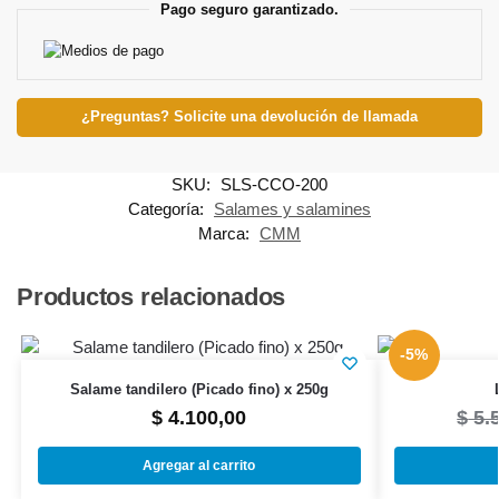
Pago seguro garantizado.
¿Preguntas? Solicite una devolución de llamada
SKU:
SLS-CCO-200
Categoría:
Salames y salamines
Marca:
CMM
Productos relacionados
-5%
Salame tandilero (Picado fino) x 250g
$
4.100,00
$
5.
Agregar al carrito